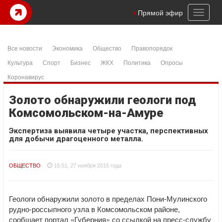
Toggl
Прямой эфир
naviga
Все новости
Экономика
Общество
Правопорядок
Культура
Спорт
Бизнес
ЖКХ
Политика
Опросы
Коронавирус
Золото обнаружили геологи под
Комсомольском-на-Амуре
Экспертиза выявила четыре участка, перспективных
для добычи драгоценного металла.
ОБЩЕСТВО
15:51, 27 ноября 2015 года
Геологи обнаружили золото в пределах Пони-Мулинского
рудно-россыпного узла в Комсомольском районе,
сообщает портал «Губерния» со ссылкой на пресс-службу