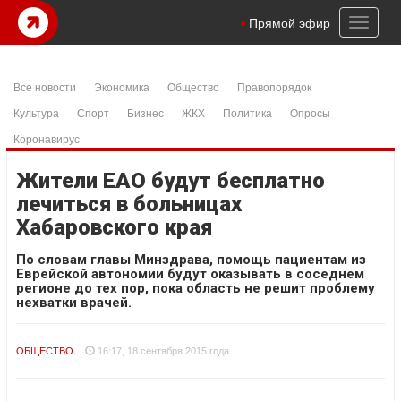
Toggl
Прямой эфир
naviga
Все новости
Экономика
Общество
Правопорядок
Культура
Спорт
Бизнес
ЖКХ
Политика
Опросы
Коронавирус
Жители ЕАО будут бесплатно
лечиться в больницах
Хабаровского края
По словам главы Минздрава, помощь пациентам из
Еврейской автономии будут оказывать в соседнем
регионе до тех пор, пока область не решит проблему
нехватки врачей.
ОБЩЕСТВО
16:17, 18 сентября 2015 года