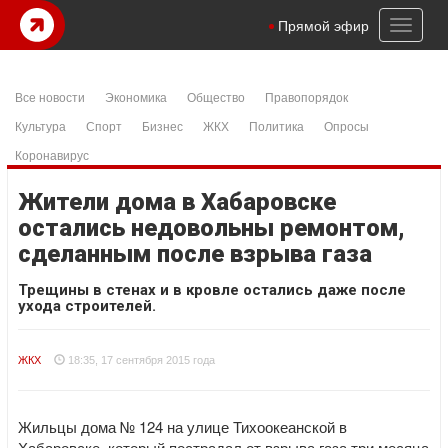
Toggl
Прямой эфир
naviga
Все новости
Экономика
Общество
Правопорядок
Культура
Спорт
Бизнес
ЖКХ
Политика
Опросы
Коронавирус
Жители дома в Хабаровске
остались недовольны ремонтом,
сделанным после взрыва газа
Трещины в стенах и в кровле остались даже после
ухода строителей.
ЖКХ
18:35, 17 сентября 2015 года
Жильцы дома № 124 на улице Тихоокеанской в
Хабаровске, который пострадал от взрыва газа три месяца