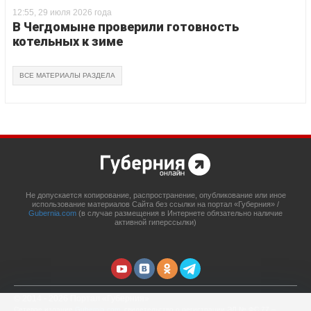
12:55, 29 июля 2026 года
В Чегдомыне проверили готовность
котельных к зиме
ВСЕ МАТЕРИАЛЫ РАЗДЕЛА
Не допускается копирование, распространение, опубликование или иное
использование материалов Сайта без ссылки на портал «Губерния» /
Gubernia.com
(в случае размещения в Интернете обязательно наличие
активной гиперссылки)
© 2014 - 2026 Портал «Губерния»
Сетевое издание
Gubernia.com
, свидетельство о регистрации ЭЛ № ФС 77 –