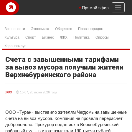
Toggl
Прямой эфир
naviga
Все новости
Экономика
Общество
Правопорядок
Культура
Спорт
Бизнес
ЖКХ
Политика
Опросы
Коронавирус
Счета с завышенными тарифами
за вывоз мусора получили жители
Верхнебуреинского района
ЖКХ
15:07, 26 июня 2026 года
ООО «Туран» выставило жителям Чегдомына завышенные
счета на вывоз мусора. Компания не провела перерасчет
добровольно. Прокурор подал иск в Верхнебуреинский
районный суд – в итоге взыскали 190 тысяч рублей.