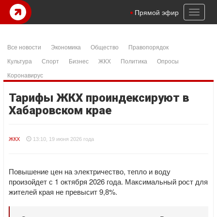
Toggl
Прямой эфир
naviga
Все новости
Экономика
Общество
Правопорядок
Культура
Спорт
Бизнес
ЖКХ
Политика
Опросы
Коронавирус
Тарифы ЖКХ проиндексируют в
Хабаровском крае
ЖКХ
13:10, 19 июня 2026 года
Повышение цен на электричество, тепло и воду
произойдет с 1 октября 2026 года. Максимальный рост для
жителей края не превысит 9,8%.