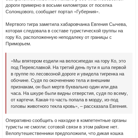
дороги примерно в восьми километрах от поселка
Солонцового, сообщает портал «Губерния».
Мертвого тигра заметила хабаровчанка Евгения Сычева,
которая следовала в составе туристической группы на
гору Ко, расположенную неподалеку от границы с
Приморьем.
«Мы впятером ездили на велосипедах на гору Ко, это
под Переяславкой. На третий день пути я шла первой
в группе по лесовозной дороге и увидела тигренка на
обочине. Судя по окоченению тела и внешним
признакам, он был мертв буквально один или два
часа. На шкуре были видны отверстия, судя по всему,
от картечи. Какая-то часть попала в морду, из-под
головы животного текла кровь», – рассказала Евгения.
Оперативно сообщить о находке в компетентные органы
туристы не смогли: сотовой связи в этом районе нет.
Велопутешественники предположили, что дикая кошка