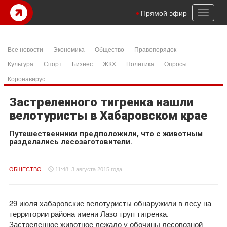
Toggl
Прямой эфир
naviga
Все новости
Экономика
Общество
Правопорядок
Культура
Спорт
Бизнес
ЖКХ
Политика
Опросы
Коронавирус
Застреленного тигренка нашли
велотуристы в Хабаровском крае
Путешественники предположили, что с животным
разделались лесозаготовители.
ОБЩЕСТВО
11:48, 3 августа 2015 года
29 июля хабаровские велотуристы обнаружили в лесу на
территории района имени Лазо труп тигренка.
Застреленное животное лежало у обочины лесовозной