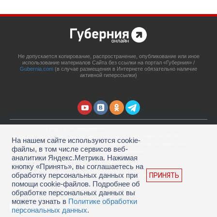
Не допускается копирование, распространение, опубликование или иное
использование материалов Сайта без ссылки на портал «Губерния» /
Gubernia.com
(в случае размещения в Интернете обязательно наличие
активной гиперссылки)
© 2014 - 2026 Портал «Губерния»
Сетевое издание
Gubernia.com
, свидетельство о регистрации ЭЛ № ФС 77 –
На нашем сайте используются cookie-
67908 выдано 06.12.2016 Федеральной службой по надзору в сфере связи,
файлы, в том числе сервисов веб-
информационных технологий и массовых коммуникаций.
аналитики Яндекс.Метрика. Нажимая
Учредитель: ООО «Губерния Он-лайн»
кнопку «Принять», вы соглашаетесь на
Главный редактор: Гатаулина А.С.
обработку персональных данных при
ПРИНЯТЬ
Телефон редакции: (4212) 45-88-45, адрес электронной почты:
portal@gubernia.com
помощи cookie-файлов. Подробнее об
18+
обработке персональных данных вы
можете узнать в
Политике обработки
персональных данных
.