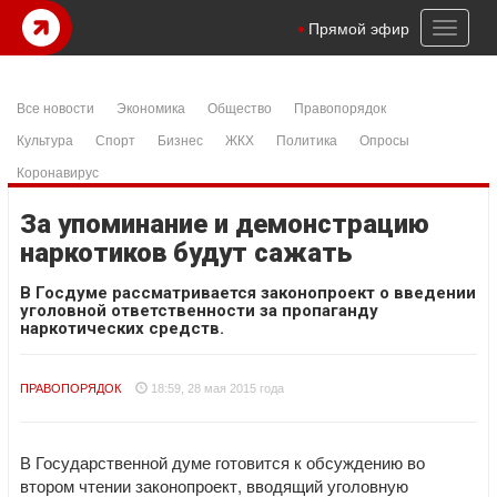
Toggl
Прямой эфир
naviga
Все новости
Экономика
Общество
Правопорядок
Культура
Спорт
Бизнес
ЖКХ
Политика
Опросы
Коронавирус
За упоминание и демонстрацию
наркотиков будут сажать
В Госдуме рассматривается законопроект о введении
уголовной ответственности за пропаганду
наркотических средств.
ПРАВОПОРЯДОК
18:59, 28 мая 2015 года
В Государственной думе готовится к обсуждению во
втором чтении законопроект, вводящий уголовную