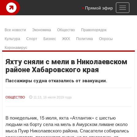
Toggl
Прямой эфир
naviga
Все новости
Экономика
Общество
Правопорядок
Культура
Спорт
Бизнес
ЖКХ
Политика
Опросы
Коронавирус
Яхту сняли с мели в Николаевском
районе Хабаровского края
Пассажиры судна отказались от эвакуации.
ОБЩЕСТВО
11:13, 16 июля 2019 года
В понедельник, 15 июля, яхта «Атлантик» с шестью
людьми на борту села на мель в Амурском лимане около
мыса Пуир Николаевского района. Спасатели собирались
эвакуировать пассажиров судна, но те отказались от