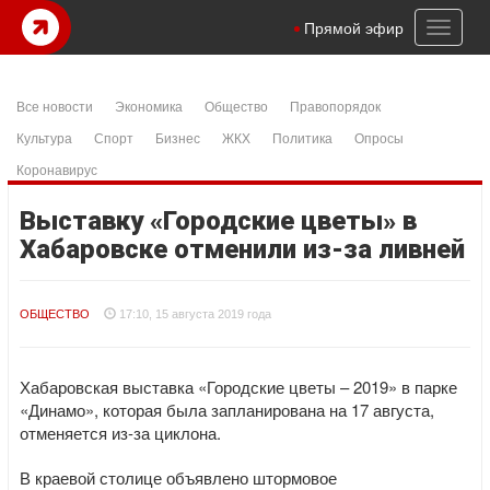
Toggl
Прямой эфир
naviga
Все новости
Экономика
Общество
Правопорядок
Культура
Спорт
Бизнес
ЖКХ
Политика
Опросы
Коронавирус
Выставку «Городские цветы» в
Хабаровске отменили из-за ливней
ОБЩЕСТВО
17:10, 15 августа 2019 года
Хабаровская выставка «Городские цветы – 2019» в парке
«Динамо», которая была запланирована на 17 августа,
отменяется из-за циклона.
В краевой столице объявлено штормовое