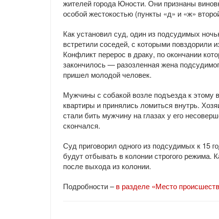
жителей города Юности. Они признаны винов
особой жестокостью (пункты «д» и «ж» второй
Как установил суд, один из подсудимых ночь
встретили соседей, с которыми повздорили и
Конфликт перерос в драку, по окончании кот
закончилось — разозленная жена подсудимого
пришел молодой человек.
Мужчины с собакой возле подъезда к этому в
квартиры и принялись ломиться внутрь. Хозя
стали бить мужчину на глазах у его несовер
скончался.
Суд приговорил одного из подсудимых к 15 г
будут отбывать в колонии строгого режима. 
после выхода из колонии.
Подробности –
в разделе «Место происшест