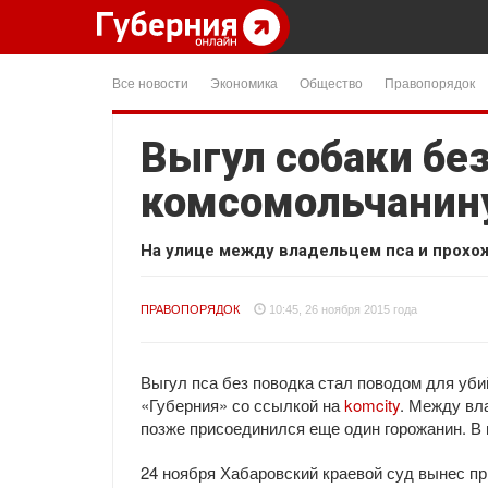
Все новости
Экономика
Общество
Правопорядок
Выгул собаки без
комсомольчанин
На улице между владельцем пса и прохож
ПРАВОПОРЯДОК
10:45, 26 ноября 2015 года
Выгул пса без поводка стал поводом для уб
«Губерния» со ссылкой на
komcity
. Между вл
позже присоединился еще один горожанин. В
24 ноября Хабаровский краевой суд вынес п