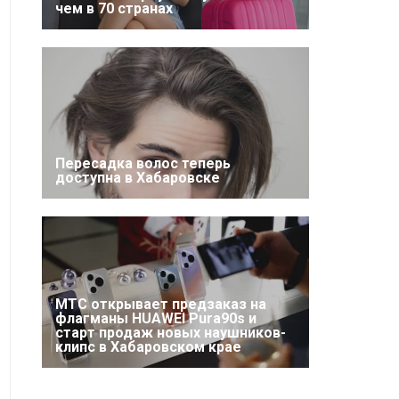
чем в 70 странах
Пересадка волос теперь
доступна в Хабаровске
МТС открывает предзаказ на
флагманы HUAWEI Pura90s и
старт продаж новых наушников-
клипс в Хабаровском крае