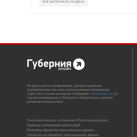
ВСЕ МАТЕРИАЛЫ РАЗДЕЛА
Не допускается копирование, распространение,
опубликование или иное использование материалов
Сайта без ссылки на портал «Губерния» /
Gubernia.com
(в
случае размещения в Интернете обязательно наличие
активной гиперссылки)
Пользовательское соглашение (Политика ресурса)
Правила размещения репортажей
Политика обработки персональных данных
Согласие на обработку персональных данных