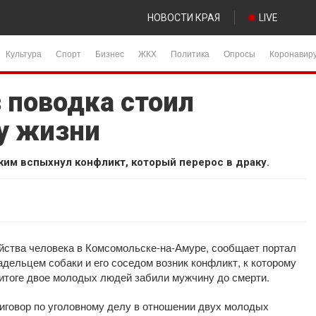
НОВОСТИ КРАЯ
LIVE
Культура
Спорт
Бизнес
ЖКХ
Политика
Опросы
Коронавир
 поводка стоил
у жизни
им вспыхнул конфликт, который перерос в драку.
ийства человека в Комсомольске-на-Амуре, сообщает портал
адельцем собаки и его соседом возник конфликт, к которому
 итоге двое молодых людей забили мужчину до смерти.
риговор по уголовному делу в отношении двух молодых