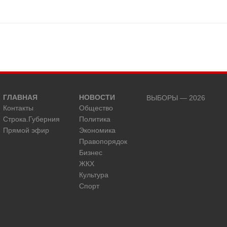
ГЛАВНАЯ
НОВОСТИ
ВЫБОРЫ — 2026
Контакты
Общество
Строка.Губерния
Политика
Прямой эфир
Экономика
Правопорядок
Бизнес
ЖКХ
Культура
Спорт