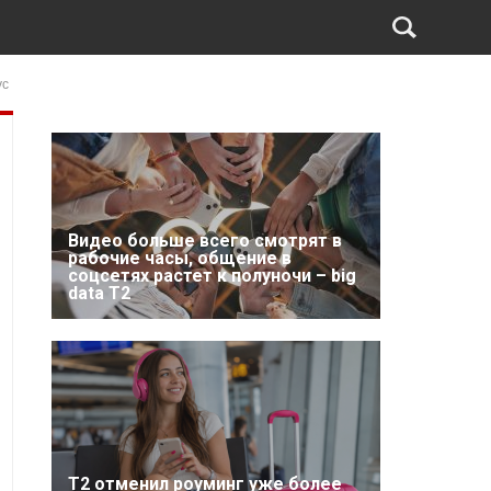
ус
Видео больше всего смотрят в
рабочие часы, общение в
соцсетях растет к полуночи – big
data T2
Т2 отменил роуминг уже более