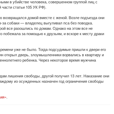
ными в убийстве человека, совершенном группой лиц с
 части статьи 105 УК РФ).
ю возвращался домой вместе с женой. Возле подъезда они
з-за собаки — владелец выгуливал пса без поводка.
орой все разошлись по домам. Однако на этом все не
 побежала за помощью к друзьям, и вскоре к месту драки
ремени уже не было. Тогда подсудимые пришли к двери его
ин открыл дверь, злоумышленники ворвались в квартиру и
шеннолетнего ребенка. Через некоторое время мужчина
одам лишения свободы, другой получил 13 лет. Наказание они
Каждому из осужденных назначен год ограничения свободы
вия»
.