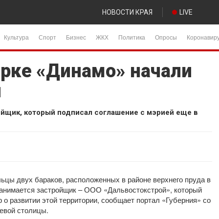
НОВОСТИ КРАЯ
LIVE
Культура
Спорт
Бизнес
ЖКХ
Политика
Опросы
Коронавир
арке «Динамо» начали
и
йщик, который подписал соглашение с мэрией еще в
ьцы двух бараков, расположенных в районе верхнего пруда в
занимается застройщик – ООО «Дальвостокстрой», который
р о развитии этой территории, сообщает портал «Губерния» со
евой столицы.