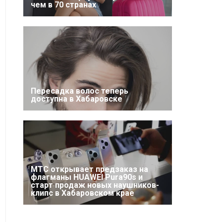
чем в 70 странах
Пересадка волос теперь
доступна в Хабаровске
МТС открывает предзаказ на
флагманы HUAWEI Pura90s и
старт продаж новых наушников-
клипс в Хабаровском крае