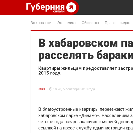
Все новости
Экономика
Общество
Правопорядок
В хабаровском п
расселять барак
Квартиры жильцам предоставляет застро
2015 году.
ЖКХ
18:28, 5 сентября 2019 года
В благоустроенные квартиры переезжают жил
хабаровском парке «Динамо». Расселением 
четыре года назад заключил с мэрией догово
ссылкой на пресс-службу администрации кра