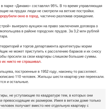
в в парке «Динамо» составлял 95%. В то время управляющая
ющие на прудах люди не смотрели на ветхие постройки.
прорубили окно в город
, частично разломав ограждение.
строй» выиграло аукцион на право заключения договора о
копольцева в районе городских прудов. За 3,2 млн рублей
тара.
 территорий и торгов департамента архитектуры мэрии
йщик не может приступить к расселению бараков и их сносу
кобы просили за свои квартиры слишком большие суммы.
о их никто не спрашивал
.
льцева, построенные в 1952 году, наконец-то расселяют.
прописано 110 человек. Жильцы шести квартир уже переехали.
ятся и остальные.
иры, не уступающие по квадратуре тем, в которых они
же превосходящие их размером. Имея в ветхом доме только
 человек получает вместо нее отдельную квартиру с