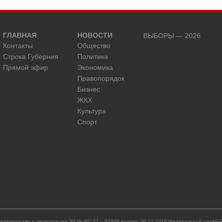
ГЛАВНАЯ
НОВОСТИ
ВЫБОРЫ — 2026
Контакты
Общество
Строка.Губерния
Политика
Прямой эфир
Экономика
Правопорядок
Бизнес
ЖКХ
Культура
Спорт
идетельство о регистрации ЭЛ № ФС 77 – 67908 выдано 06.12.2016 Федеральной службой