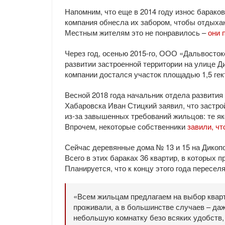
Напомним, что еще в 2014 году износ барако
компания обнесла их забором, чтобы отдыха
Местным жителям это не понравилось –
они 
Через год, осенью 2015-го, ООО «Дальвосток
развитии застроенной территории на улице Ди
компании достался участок площадью 1,5 гек
Весной 2018 года начальник отдела развития
Хабаровска Иван Стицкий заявил, что застро
из-за завышенных требований жильцов: те я
Впрочем, некоторые собственники
завили, чт
Сейчас деревянные дома № 13 и 15 на Дикопо
Всего в этих бараках 36 квартир, в которых 
Планируется, что к концу этого года пересел
«Всем жильцам предлагаем на выбор кварт
проживали, а в большинстве случаев – да
небольшую комнатку безо всяких удобств,