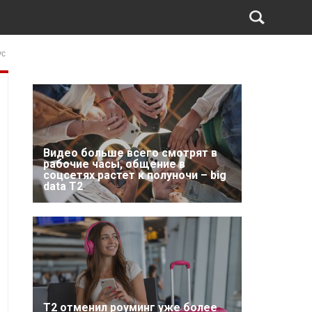
ус
Видео больше всего смотрят в
рабочие часы, общение в
соцсетях растет к полуночи – big
data T2
Т2 отменил роуминг уже более