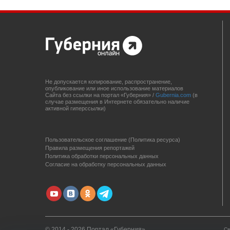
Не допускается копирование, распространение,
опубликование или иное использование материалов
Сайта без ссылки на портал «Губерния» /
Gubernia.com
(в
случае размещения в Интернете обязательно наличие
активной гиперссылки)
Пользовательское соглашение (Политика ресурса)
Правила размещения репортажей
Политика обработки персональных данных
Согласие на обработку персональных данных
© 2014 - 2026 Портал «Губерния»
Св