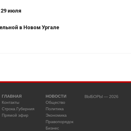
 29 июля
ельной в Новом Ургале
ГЛАВНАЯ
НОВОСТИ
ВЫБОРЫ — 2026
Контакты
Общество
Строка.Губерния
Политика
Прямой эфир
Экономика
Правопорядок
Бизнес