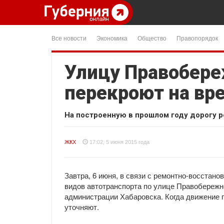
Все новости
Экономика
Общество
Правопорядок
Улицу Правобере
перекроют на вр
На построенную в прошлом году дорогу р
ЖКХ
17:02, 5 июня 2015 года
Завтра, 6 июня, в связи с ремонтно-восстан
видов автотранспорта по улице Правобережн
администрации Хабаровска. Когда движение п
уточняют.