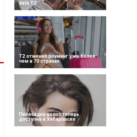
data T2
Т2 отменил роуминг уже более
чем в 70 странах
Пересадка волос теперь
доступна в Хабаровске