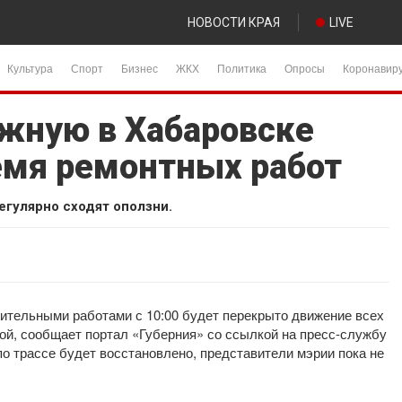
НОВОСТИ КРАЯ
LIVE
Культура
Спорт
Бизнес
ЖКХ
Политика
Опросы
Коронавир
жную в Хабаровске
емя ремонтных работ
егулярно сходят оползни.
овительными работами с 10:00 будет перекрыто движение всех
ой, сообщает портал «Губерния» со ссылкой на пресс-службу
о трассе будет восстановлено, представители мэрии пока не