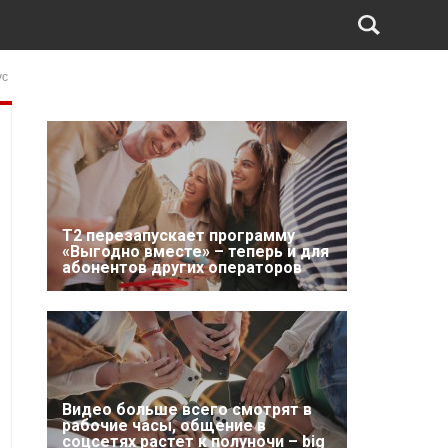
ус
Т2 перезапускает программу
«Выгодно вместе» – теперь и для
абонентов других операторов
Видео больше всего смотрят в
рабочие часы, общение в
соцсетях растет к полуночи – big