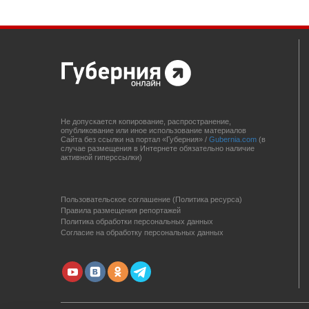
Не допускается копирование, распространение,
опубликование или иное использование материалов
Сайта без ссылки на портал «Губерния» /
Gubernia.com
(в
случае размещения в Интернете обязательно наличие
активной гиперссылки)
Пользовательское соглашение (Политика ресурса)
Правила размещения репортажей
Политика обработки персональных данных
Согласие на обработку персональных данных