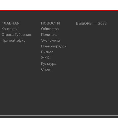
ГЛАВНАЯ
НОВОСТИ
ВЫБОРЫ — 2026
Контакты
Общество
Строка.Губерния
Политика
Прямой эфир
Экономика
Правопорядок
Бизнес
ЖКХ
Культура
Спорт