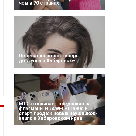
чем в 70 странах
Пересадка волос теперь
доступна в Хабаровске
МТС открывает предзаказ на
флагманы HUAWEI Pura90s и
старт продаж новых наушников-
клипс в Хабаровском крае