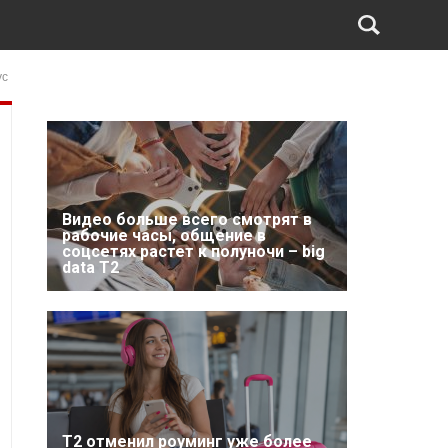
ус
Видео больше всего смотрят в
рабочие часы, общение в
соцсетях растет к полуночи – big
data T2
Т2 отменил роуминг уже более