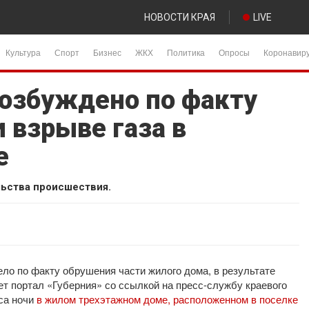
НОВОСТИ КРАЯ
LIVE
Культура
Спорт
Бизнес
ЖКХ
Политика
Опросы
Коронавир
возбуждено по факту
 взрыве газа в
е
ьства происшествия.
ло по факту обрушения части жилого дома, в результате
ет портал «Губерния» со ссылкой на пресс-службу краевого
са ночи
в жилом трехэтажном доме, расположенном в поселке