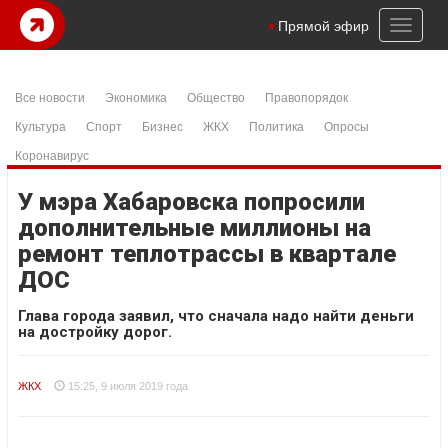
Toggl
Прямой эфир
naviga
Все новости
Экономика
Общество
Правопорядок
Культура
Спорт
Бизнес
ЖКХ
Политика
Опросы
Коронавирус
У мэра Хабаровска попросили
дополнительные миллионы на
ремонт теплотрассы в квартале
ДОС
Глава города заявил, что сначала надо найти деньги
на достройку дорог.
ЖКХ
15:25, 9 июля 2019 года