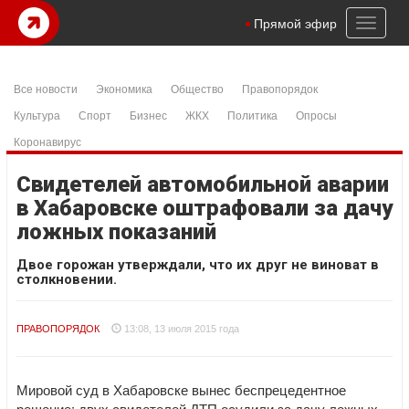
Toggl
Прямой эфир
naviga
Все новости
Экономика
Общество
Правопорядок
Культура
Спорт
Бизнес
ЖКХ
Политика
Опросы
Коронавирус
Свидетелей автомобильной аварии
в Хабаровске оштрафовали за дачу
ложных показаний
Двое горожан утверждали, что их друг не виноват в
столкновении.
ПРАВОПОРЯДОК
13:08, 13 июля 2015 года
Мировой суд в Хабаровске вынес беспрецедентное
решение: двух свидетелей ДТП осудили за дачу ложных