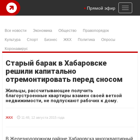
Toggl
Прямой эфир
naviga
Все новости
Экономика
Общество
Правопорядок
Культура
Спорт
Бизнес
ЖКХ
Политика
Опросы
Коронавирус
Старый барак в Хабаровске
решили капитально
отремонтировать перед сносом
Жильцы, рассчитывающие получить
благоустроенные квартиры взамен своей ветхой
недвижимости, не подпускают рабочих к дому.
ЖКХ
11:48, 12 августа 2015 года
В Железнодорожном районе Хабаровска многоквартирный