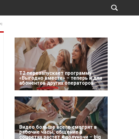
ус
Т2 перезапускает программу
«Выгодно вместе» – теперь и для
абонентов других операторов
Видео больше всего смотрят в
рабочие часы, общение в
соцсетях растет к полуночи – big