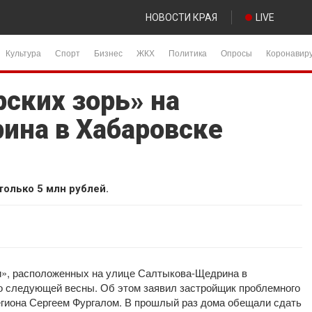
НОВОСТИ КРАЯ
LIVE
Культура
Спорт
Бизнес
ЖКХ
Политика
Опросы
Коронавир
ских зорь» на
ина в Хабаровске
только 5 млн рублей.
и», расположенных на улице Салтыкова-Щедрина в
до следующей весны. Об этом заявил застройщик проблемного
региона Сергеем Фургалом. В прошлый раз дома обещали сдать