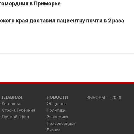
томордник в Приморье
кого края доставил пациентку почти в 2 раза
ГЛАВНАЯ
НОВОСТИ
ВЫБОРЫ — 2026
Контакты
Общество
Строка.Губерния
Политика
Прямой эфир
Экономика
Правопорядок
Бизнес