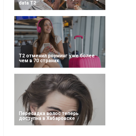
data T2
Т2 отменил роуминг уже более
чем в 70 странах
Пересадка волос теперь
доступна в Хабаровске