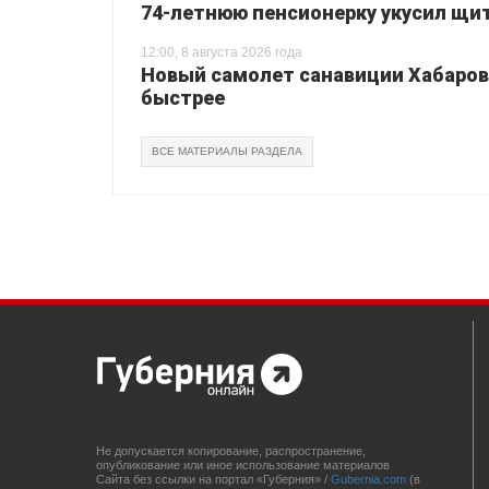
74-летнюю пенсионерку укусил щи
12:00, 8 августа 2026 года
Новый самолет санавиции Хабаровс
быстрее
ВСЕ МАТЕРИАЛЫ РАЗДЕЛА
Не допускается копирование, распространение,
опубликование или иное использование материалов
Сайта без ссылки на портал «Губерния» /
Gubernia.com
(в