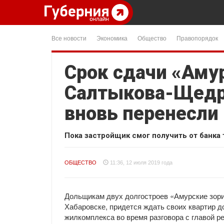
Все новости
Экономика
Общество
Правопорядок
Срок сдачи «Амур
Салтыкова-Щедр
вновь перенесли
Пока застройщик смог получить от банка 
ОБЩЕСТВО
11:36, 12 июля 2019 года
Дольщикам двух долгостроев «Амурские зор
Хабаровске, придется ждать своих квартир 
жилкомплекса во время разговора с главой 