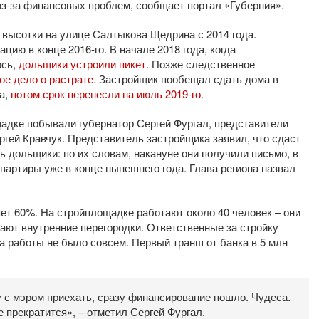
 из-за финансовых проблем, сообщает портал «Губерния».
 высотки на улице Салтыкова Щедрина с 2014 года.
цию в конце 2016-го. В начале 2018 года, когда
ось,
дольщики устроили пикет
. Позже следственное
ое дело о растрате
. Застройщик пообещал сдать дома в
да,
потом срок перенесли на июль 2019-го
.
ощадке побывали губернатор Сергей Фургал, представители
ргей Кравчук. Представитель застройщика заявил, что сдаст
ь дольщики: по их словам, накануне они получили письмо, в
артиры уже в конце нынешнего года. Глава региона назвал
ет 60%. На стройплощадке работают около 40 человек – они
ют внутренние перегородки. Ответственные за стройку
на работы не было совсем. Первый транш от банка в 5 млн
у с мэром приехать, сразу финансирование пошло. Чудеса.
 прекратится», – отметил Сергей Фургал.