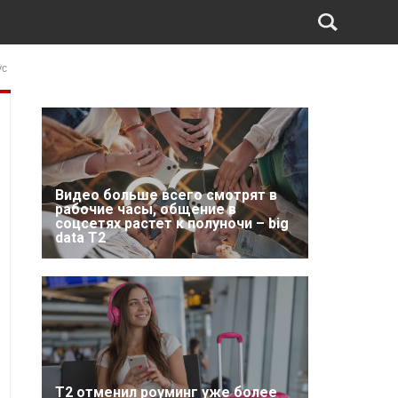
ус
Видео больше всего смотрят в
рабочие часы, общение в
соцсетях растет к полуночи – big
data T2
Т2 отменил роуминг уже более