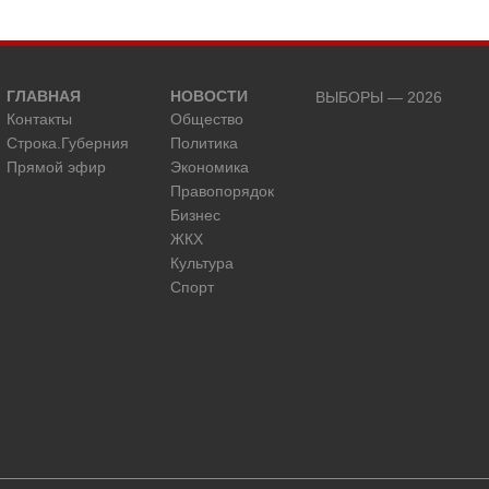
ГЛАВНАЯ
НОВОСТИ
ВЫБОРЫ — 2026
Контакты
Общество
Строка.Губерния
Политика
Прямой эфир
Экономика
Правопорядок
Бизнес
ЖКХ
Культура
Спорт