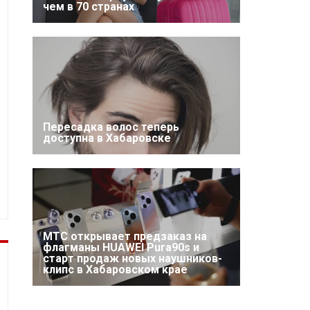
чем в 70 странах
Пересадка волос теперь
доступна в Хабаровске
МТС открывает предзаказ на
флагманы HUAWEI Pura90s и
старт продаж новых наушников-
клипс в Хабаровском крае