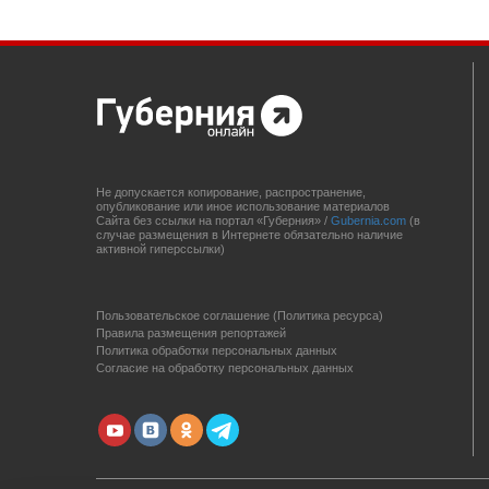
Не допускается копирование, распространение,
опубликование или иное использование материалов
Сайта без ссылки на портал «Губерния» /
Gubernia.com
(в
случае размещения в Интернете обязательно наличие
активной гиперссылки)
Пользовательское соглашение (Политика ресурса)
Правила размещения репортажей
Политика обработки персональных данных
Согласие на обработку персональных данных