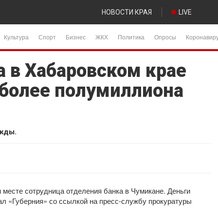
НОВОСТИ КРАЯ
LIVE
Культура
Спорт
Бизнес
ЖКХ
Политика
Опросы
Коронавир
а в Хабаровском крае
 более полумиллиона
жды.
 месте сотрудница отделения банка в Чумикане. Деньги
ал «Губерния» со ссылкой на пресс-службу прокуратуры