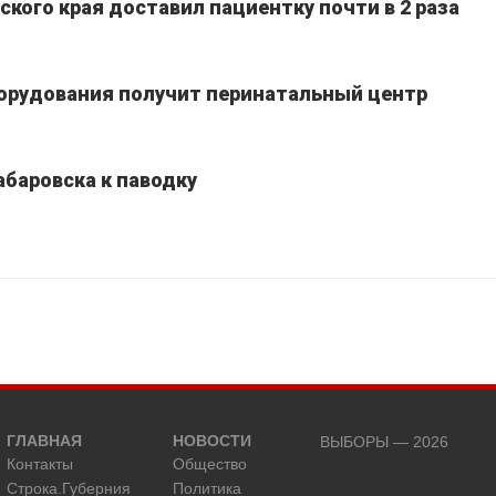
кого края доставил пациентку почти в 2 раза
борудования получит перинатальный центр
абаровска к паводку
ГЛАВНАЯ
НОВОСТИ
ВЫБОРЫ — 2026
Контакты
Общество
Строка.Губерния
Политика