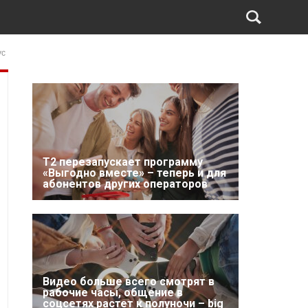
ус
Т2 перезапускает программу
«Выгодно вместе» – теперь и для
абонентов других операторов
Видео больше всего смотрят в
рабочие часы, общение в
соцсетях растет к полуночи – big