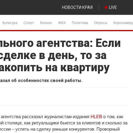
НОВОСТИ КРАЯ
LIVE
Культура
Спорт
Бизнес
ЖКХ
Политика
Опросы
Коронавир
ьного агентства: Если
сделке в день, то за
акопить на квартиру
азал об особенностях своей работы.
 агентства рассказал журналистам издания
HLEB
о том, как
й столице, как ритуальщики бьются за клиентов и сколько за
фессии – успеть на сделку раньше конкурентов. Проворный