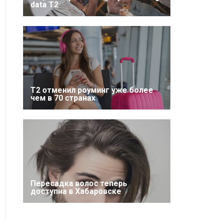
data T2
Т2 отменил роуминг уже более
чем в 70 странах
Пересадка волос теперь
доступна в Хабаровске