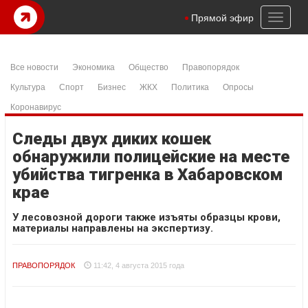
Toggl
Прямой эфир
naviga
Все новости
Экономика
Общество
Правопорядок
Культура
Спорт
Бизнес
ЖКХ
Политика
Опросы
Коронавирус
Следы двух диких кошек
обнаружили полицейские на месте
убийства тигренка в Хабаровском
крае
У лесовозной дороги также изъяты образцы крови,
материалы направлены на экспертизу.
ПРАВОПОРЯДОК
11:42, 4 августа 2015 года