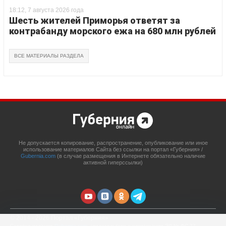
18:12, 7 августа 2026 года
Шесть жителей Приморья ответят за
контрабанду морского ежа на 680 млн рублей
ВСЕ МАТЕРИАЛЫ РАЗДЕЛА
Не допускается копирование, распространение, опубликование или иное
использование материалов Сайта без ссылки на портал «Губерния» /
Gubernia.com
(в случае размещения в Интернете обязательно наличие
активной гиперссылки)
© 2014 - 2026 Портал «Губерния»
Сетевое издание
Gubernia.com
, свидетельство о регистрации ЭЛ № ФС 77 –