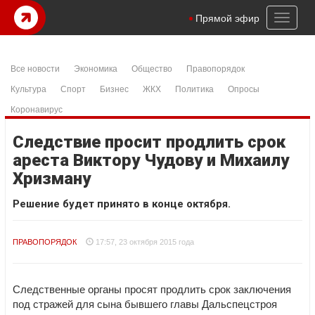
Toggl
Прямой эфир
naviga
Все новости
Экономика
Общество
Правопорядок
Культура
Спорт
Бизнес
ЖКХ
Политика
Опросы
Коронавирус
Следствие просит продлить срок
ареста Виктору Чудову и Михаилу
Хризману
Решение будет принято в конце октября.
ПРАВОПОРЯДОК
17:57, 23 октября 2015 года
Следственные органы просят продлить срок заключения
под стражей для сына бывшего главы Дальспецстроя