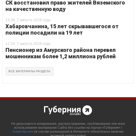
СК восстановил право жителей Вяземского
на качественную воду
13:39, 7 августа 2026 года
Хабаровчанина, 15 лет скрывавшегося от
полиции посадили на 19 лет
12:24, 7 августа 2026 года
Пенсионер из Амурского района перевел
мошенникам более 1,2 миллиона рублей
ВСЕ МАТЕРИАЛЫ РАЗДЕЛА
Не допускается копирование, распространение, опубликование или иное
использование материалов Сайта без ссылки на портал «Губерния» /
Gubernia.com
(в случае размещения в Интернете обязательно наличие
активной гиперссылки)