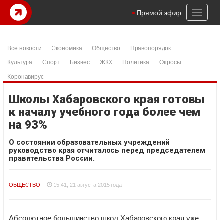
Toggl
Прямой эфир
naviga
Все новости
Экономика
Общество
Правопорядок
Культура
Спорт
Бизнес
ЖКХ
Политика
Опросы
Коронавирус
Школы Хабаровского края готовы
к началу учебного года более чем
на 93%
О состоянии образовательных учреждений
руководство края отчиталось перед председателем
правительства России.
ОБЩЕСТВО
15:41, 21 августа 2015 года
Абсолютное большинство школ Хабаровского края уже