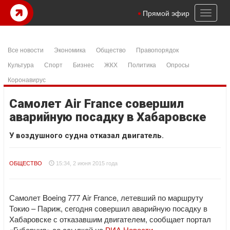
Toggl
Прямой эфир
naviga
Все новости
Экономика
Общество
Правопорядок
Культура
Спорт
Бизнес
ЖКХ
Политика
Опросы
Коронавирус
Самолет Air France совершил
аварийную посадку в Хабаровске
У воздушного судна отказал двигатель.
ОБЩЕСТВО
15:34, 2 июня 2015 года
Самолет Boeing 777 Air France, летевший по маршруту
Токио – Париж, сегодня совершил аварийную посадку в
Хабаровске с отказавшим двигателем, сообщает портал
«Губерния» со ссылкой на
РИА Новости
.