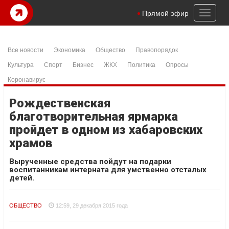
Toggl
Прямой эфир
naviga
Все новости
Экономика
Общество
Правопорядок
Культура
Спорт
Бизнес
ЖКХ
Политика
Опросы
Коронавирус
Рождественская
благотворительная ярмарка
пройдет в одном из хабаровских
храмов
Вырученные средства пойдут на подарки
воспитанникам интерната для умственно отсталых
детей.
ОБЩЕСТВО
12:59, 29 декабря 2015 года