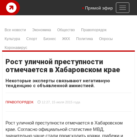
Toggl
Прямой эфир
naviga
Все новости
Экономика
Общество
Правопорядок
Культура
Спорт
Бизнес
ЖКХ
Политика
Опросы
Коронавирус
Рост уличной преступности
отмечается в Хабаровском крае
Некоторые эксперты связывают негативную
тенденцию с объявленной амнистией.
ПРАВОПОРЯДОК
12:27, 15 июля 2015 года
Рост уличной преступности отмечается в Хабаровском
крае. Согласно официальной статистике МВД,
значительно чаще стали происходить кражи, грабежи и