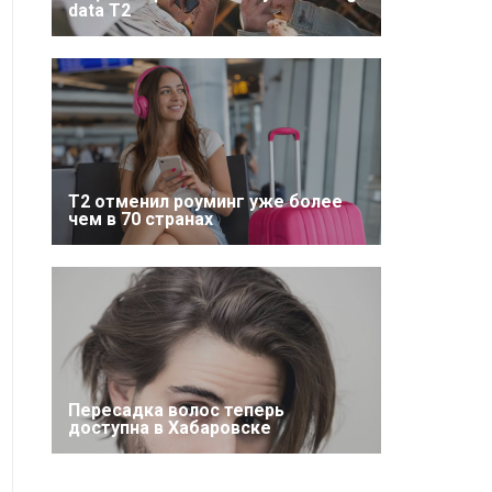
data T2
Т2 отменил роуминг уже более
чем в 70 странах
Пересадка волос теперь
доступна в Хабаровске