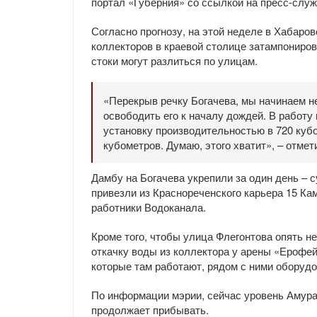
портал «Губерния» со ссылкой на пресс-слу
Согласно прогнозу, на этой неделе в Хабаро
коллекторов в краевой столице затампониро
стоки могут разлиться по улицам.
«Перекрыв речку Богачева, мы начинаем н
освободить его к началу дождей. В работ
установку производительностью в 720 куб
кубометров. Думаю, этого хватит», – отмет
Дамбу на Богачева укрепили за один день – 
привезли из Краснореченского карьера 15 Ка
работники Водоканала.
Кроме того, чтобы улица Флегонтова опять н
откачку воды из коллектора у арены «Ерофей
которые там работают, рядом с ними оборуд
По информации мэрии, сейчас уровень Амура
продолжает прибывать.