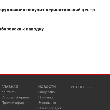
борудования получит перинатальный центр
абаровска к паводку
ГЛАВНАЯ
НОВОСТИ
ВЫБОРЫ — 2026
Контакты
Общество
Строка.Губерния
Политика
Прямой эфир
Экономика
Правопорядок