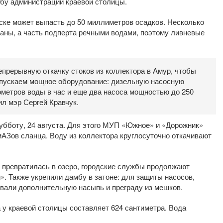
жбу администрации краевой столицы.
вске может выпасть до 50 миллиметров осадков. Несколько
ваны, а часть подперта речными водами, поэтому ливневые
епрерывную откачку стоков из коллектора в Амур, чтобы
у пускаем мощное оборудование: дизельную насосную
ометров воды в час и еще два насоса мощностью до 250
ил мэр Сергей Кравчук.
субботу, 24 августа. Для этого МУП «Южное» и «Дорожник»
мАЗов сланца. Воду из коллектора круглосуточно откачивают
е превратилась в озеро, городские службы продолжают
». Также укрепили дамбу в затоне: для защиты насосов,
овали дополнительную насыпь и преграду из мешков.
 у краевой столицы составляет 624 сантиметра. Вода