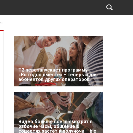
ус
Т2 перезапускает программу
«Выгодно вместе» – теперь и для
абонентов других операторов
Видео больше всего смотрят в
рабочие часы, общение в
соцсетях растет к полуночи – big