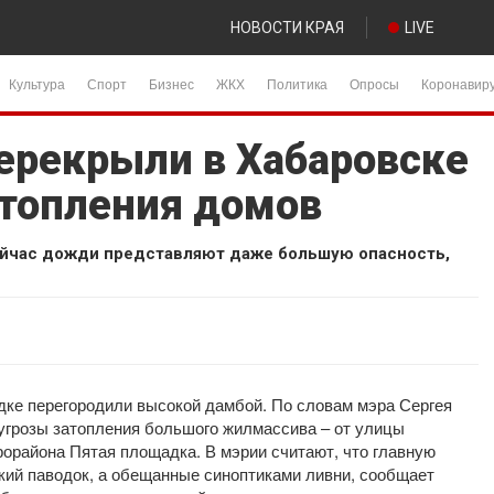
НОВОСТИ КРАЯ
LIVE
Культура
Спорт
Бизнес
ЖКХ
Политика
Опросы
Коронавир
перекрыли в Хабаровске
дтопления домов
сейчас дожди представляют даже большую опасность,
дке перегородили высокой дамбой. По словам мэра Сергея
 угрозы затопления большого жилмассива – от улицы
рорайона Пятая площадка. В мэрии считают, что главную
кий паводок, а обещанные синоптиками ливни, сообщает