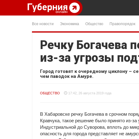
Все новости
Экономика
Общество
Правопорядок
Речку Богачева 
из-за угрозы по
Город готовят к очередному циклону – 
чем паводок на Амуре.
ОБЩЕСТВО
17:42, 26 августа 2019 года
В Хабаровске речку Богачева в срочном поря
Кравчука, такое решение было принято из-за
Индустриальной до Суворова, вплоть до мик
опасность для города представляет не амурс