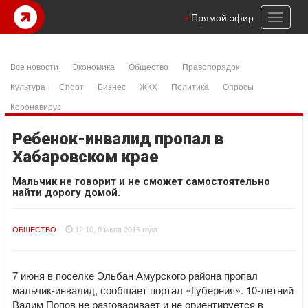
Toggl
Прямой эфир
naviga
Все новости
Экономика
Общество
Правопорядок
Культура
Спорт
Бизнес
ЖКХ
Политика
Опросы
Коронавирус
Ребенок-инвалид пропал в
Хабаровском крае
Мальчик не говорит и не сможет самостоятельно
найти дорогу домой.
ОБЩЕСТВО
12:10, 9 июня 2015 года
7 июня в поселке Эльбан Амурского района пропал
мальчик-инвалид, сообщает портал «Губерния». 10-летний
Вадим Попов не разговаривает и не ориентируется в