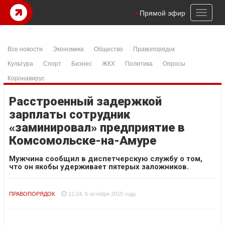
Toggl
Прямой эфир
naviga
Все новости
Экономика
Общество
Правопорядок
Культура
Спорт
Бизнес
ЖКХ
Политика
Опросы
Коронавирус
Расстроенный задержкой
зарплаты сотрудник
«заминировал» предприятие в
Комсомольске-на-Амуре
Мужчина сообщил в диспетчерскую службу о том,
что он якобы удерживает пятерых заложников.
ПРАВОПОРЯДОК
12:24, 6 октября 2015 года