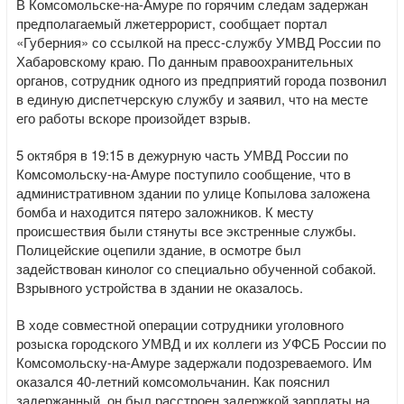
В Комсомольске-на-Амуре по горячим следам задержан
предполагаемый лжетеррорист, сообщает портал
«Губерния» со ссылкой на пресс-службу УМВД России по
Хабаровскому краю. По данным правоохранительных
органов, сотрудник одного из предприятий города позвонил
в единую диспетчерскую службу и заявил, что на месте
его работы вскоре произойдет взрыв.
5 октября в 19:15 в дежурную часть УМВД России по
Комсомольску-на-Амуре поступило сообщение, что в
административном здании по улице Копылова заложена
бомба и находится пятеро заложников. К месту
происшествия были стянуты все экстренные службы.
Полицейские оцепили здание, в осмотре был
задействован кинолог со специально обученной собакой.
Взрывного устройства в здании не оказалось.
В ходе совместной операции сотрудники уголовного
розыска городского УМВД и их коллеги из УФСБ России по
Комсомольску-на-Амуре задержали подозреваемого. Им
оказался 40-летний комсомольчанин. Как пояснил
задержанный, он был расстроен задержкой зарплаты на