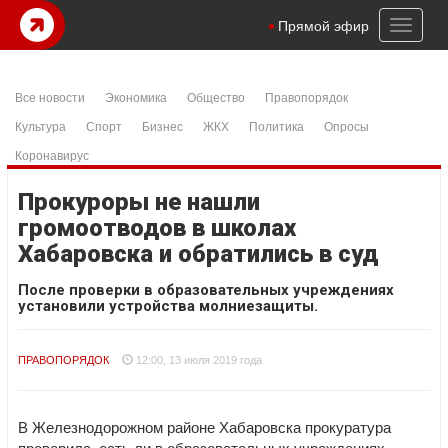
Toggl
Прямой эфир
naviga
Все новости
Экономика
Общество
Правопорядок
Культура
Спорт
Бизнес
ЖКХ
Политика
Опросы
Коронавирус
Прокуроры не нашли
громоотводов в школах
Хабаровска и обратились в суд
После проверки в образовательных учреждениях
установили устройства молниезащиты.
ПРАВОПОРЯДОК
12:00, 13 июля 2019 года
В Железнодорожном районе Хабаровска прокуратура
проверила, есть ли в образовательных учреждениях