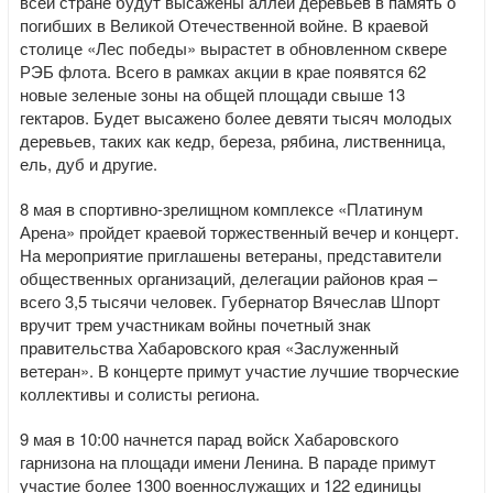
всей стране будут высажены аллеи деревьев в память о
погибших в Великой Отечественной войне. В краевой
столице «Лес победы» вырастет в обновленном сквере
РЭБ флота. Всего в рамках акции в крае появятся 62
новые зеленые зоны на общей площади свыше 13
гектаров. Будет высажено более девяти тысяч молодых
деревьев, таких как кедр, береза, рябина, лиственница,
ель, дуб и другие.
8 мая в спортивно-зрелищном комплексе «Платинум
Арена» пройдет краевой торжественный вечер и концерт.
На мероприятие приглашены ветераны, представители
общественных организаций, делегации районов края –
всего 3,5 тысячи человек. Губернатор Вячеслав Шпорт
вручит трем участникам войны почетный знак
правительства Хабаровского края «Заслуженный
ветеран». В концерте примут участие лучшие творческие
коллективы и солисты региона.
9 мая в 10:00 начнется парад войск Хабаровского
гарнизона на площади имени Ленина. В параде примут
участие более 1300 военнослужащих и 122 единицы