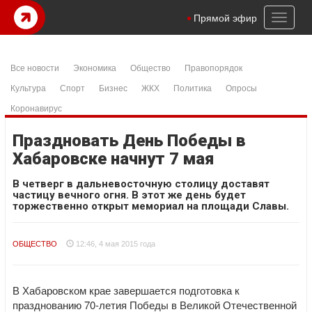
Toggl
Прямой эфир
naviga
Все новости
Экономика
Общество
Правопорядок
Культура
Спорт
Бизнес
ЖКХ
Политика
Опросы
Коронавирус
Праздновать День Победы в
Хабаровске начнут 7 мая
В четверг в дальневосточную столицу доставят
частицу вечного огня. В этот же день будет
торжественно открыт мемориал на площади Славы.
ОБЩЕСТВО
12:46, 4 мая 2015 года
В Хабаровском крае завершается подготовка к
празднованию 70-летия Победы в Великой Отечественной