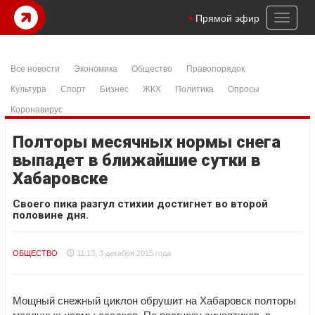
Toggl
Прямой эфир
naviga
Все новости
Экономика
Общество
Правопорядок
Культура
Спорт
Бизнес
ЖКХ
Политика
Опросы
Коронавирус
Полторы месячных нормы снега
выпадет в ближайшие сутки в
Хабаровске
Своего пика разгул стихии достигнет во второй
половине дня.
ОБЩЕСТВО
11:13, 3 декабря 2015 года
Мощный снежный циклон обрушит на Хабаровск полторы
месячных нормы осадков. По прогнозу синоптиков, в