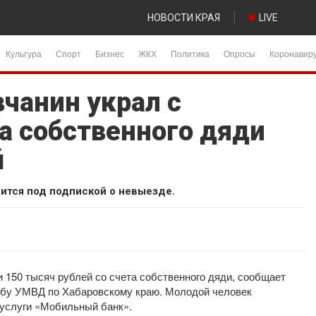
НОВОСТИ КРАЯ
LIVE
Культура
Спорт
Бизнес
ЖКХ
Политика
Опросы
Коронавир
чанин украл с
а собственного дяди
й
ится под подпиской о невыезде.
 150 тысяч рублей со счета собственного дяди, сообщает
жбу УМВД по Хабаровскому краю. Молодой человек
 услуги «Мобильный банк».