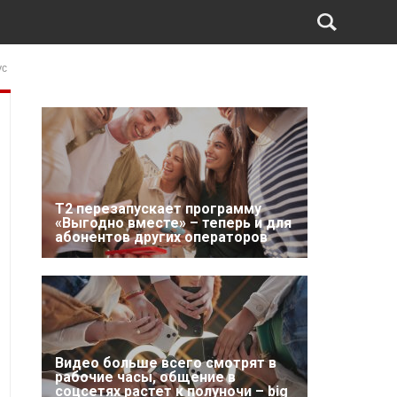
ус
Т2 перезапускает программу
«Выгодно вместе» – теперь и для
абонентов других операторов
Видео больше всего смотрят в
рабочие часы, общение в
соцсетях растет к полуночи – big