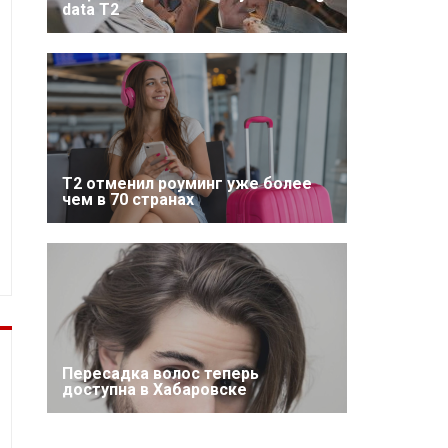
data T2
Т2 отменил роуминг уже более
чем в 70 странах
Пересадка волос теперь
доступна в Хабаровске