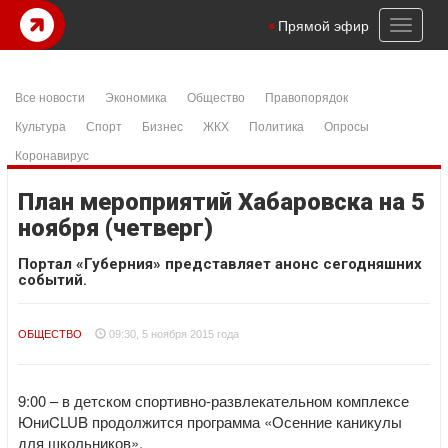
Toggl
Прямой эфир
naviga
Все новости
Экономика
Общество
Правопорядок
Культура
Спорт
Бизнес
ЖКХ
Политика
Опросы
Коронавирус
План мероприятий Хабаровска на 5
ноября (четверг)
Портал «Губерния» представляет анонс сегодняшних
событий.
ОБЩЕСТВО
09:30, 5 ноября 2015 года
9:00 – в детском спортивно-развлекательном комплексе
ЮниCLUB продолжится программа «Осенние каникулы
для школьников».