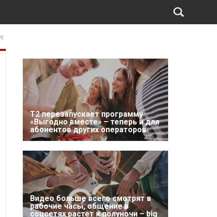
ус
Т2 перезапускает программу
«Выгодно вместе» – теперь и для
абонентов других операторов
Видео больше всего смотрят в
рабочие часы, общение в
соцсетях растет к полуночи – big