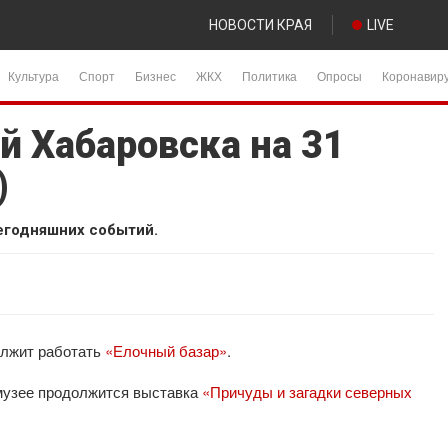
НОВОСТИ КРАЯ
LIVE
Культура
Спорт
Бизнес
ЖКХ
Политика
Опросы
Коронавир
й Хабаровска на 31
)
егодняшних событий.
олжит работать
«Елочный базар»
.
музее продолжится выставка
«Причуды и загадки северных