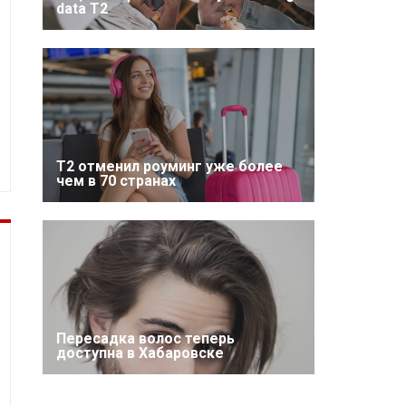
data T2
Т2 отменил роуминг уже более
чем в 70 странах
Пересадка волос теперь
доступна в Хабаровске