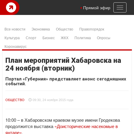
Toggl
Прямой эфир
naviga
Все новости
Экономика
Общество
Правопорядок
Культура
Спорт
Бизнес
ЖКХ
Политика
Опросы
Коронавирус
План мероприятий Хабаровска на
24 ноября (вторник)
Портал «Губерния» представляет анонс сегодняшних
событий.
ОБЩЕСТВО
09:30, 24 ноября 2015 года
10:00 – в Хабаровском краевом музее имени Гродекова
продолжится выставка
«Доисторические насекомые в
янтаре»
.