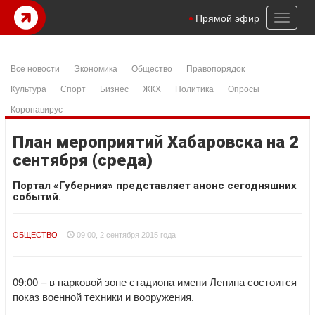
Toggl
Прямой эфир
naviga
Все новости
Экономика
Общество
Правопорядок
Культура
Спорт
Бизнес
ЖКХ
Политика
Опросы
Коронавирус
План мероприятий Хабаровска на 2
сентября (среда)
Портал «Губерния» представляет анонс сегодняшних
событий.
ОБЩЕСТВО
09:00, 2 сентября 2015 года
09:00 – в парковой зоне стадиона имени Ленина состоится
показ военной техники и вооружения.