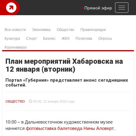
Toggl
Прямой эфир
naviga
Все новости
Экономика
Общество
Правопорядок
Культура
Спорт
Бизнес
ЖКХ
Политика
Опросы
Коронавирус
План мероприятий Хабаровска на
12 января (вторник)
Портал «Губерния» представляет анонс сегодняшних
событий.
ОБЩЕСТВО
09:30, 12 января 2016 года
10:00 – в Дальневосточном художественном музее
начнется
фотовыставка балетоведа Нины Аловерт
.