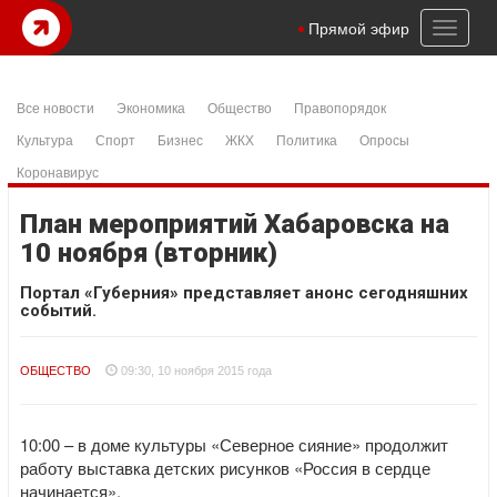
Toggl
Прямой эфир
naviga
Все новости
Экономика
Общество
Правопорядок
Культура
Спорт
Бизнес
ЖКХ
Политика
Опросы
Коронавирус
План мероприятий Хабаровска на
10 ноября (вторник)
Портал «Губерния» представляет анонс сегодняшних
событий.
ОБЩЕСТВО
09:30, 10 ноября 2015 года
10:00 – в доме культуры «Северное сияние» продолжит
работу выставка детских рисунков «Россия в сердце
начинается».