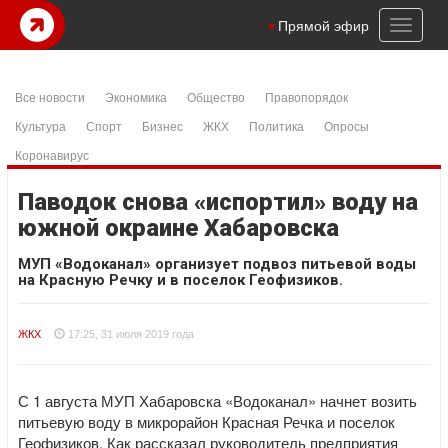
Toggl
Прямой эфир
naviga
Все новости
Экономика
Общество
Правопорядок
Культура
Спорт
Бизнес
ЖКХ
Политика
Опросы
Коронавирус
Паводок снова «испортил» воду на
южной окраине Хабаровска
МУП «Водоканал» организует подвоз питьевой воды
на Красную Речку и в поселок Геофизиков.
ЖКХ
17:25, 31 июля 2019 года
С 1 августа МУП Хабаровска «Водоканал» начнет возить
питьевую воду в микрорайон Красная Речка и поселок
Геофизиков. Как рассказал руководитель предприятия