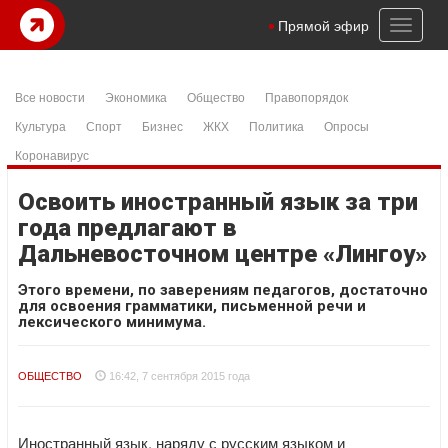
Toggl
Прямой эфир
naviga
Все новости
Экономика
Общество
Правопорядок
Культура
Спорт
Бизнес
ЖКХ
Политика
Опросы
Коронавирус
Освоить иностранный язык за три
года предлагают в
Дальневосточном центре «Лингоу»
Этого времени, по заверениям педагогов, достаточно
для освоения грамматики, письменной речи и
лексического минимума.
ОБЩЕСТВО
16:42, 7 сентября 2015 года
Иностранный язык, наряду с русским языком и