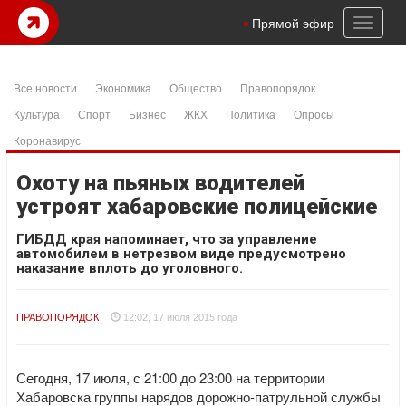
Toggl
Прямой эфир
naviga
Все новости
Экономика
Общество
Правопорядок
Культура
Спорт
Бизнес
ЖКХ
Политика
Опросы
Коронавирус
Охоту на пьяных водителей
устроят хабаровские полицейские
ГИБДД края напоминает, что за управление
автомобилем в нетрезвом виде предусмотрено
наказание вплоть до уголовного.
ПРАВОПОРЯДОК
12:02, 17 июля 2015 года
Сегодня, 17 июля, с 21:00 до 23:00 на территории
Хабаровска группы нарядов дорожно-патрульной службы