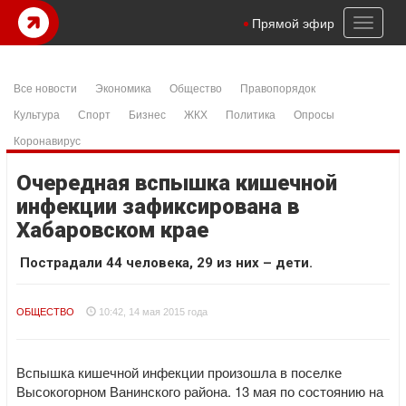
Toggl
Прямой эфир
naviga
Все новости
Экономика
Общество
Правопорядок
Культура
Спорт
Бизнес
ЖКХ
Политика
Опросы
Коронавирус
Очередная вспышка кишечной
инфекции зафиксирована в
Хабаровском крае
Пострадали 44 человека, 29 из них – дети.
ОБЩЕСТВО
10:42, 14 мая 2015 года
Вспышка кишечной инфекции произошла в поселке
Высокогорном Ванинского района. 13 мая по состоянию на