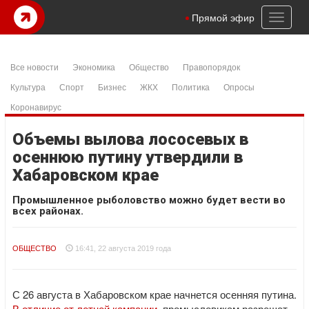
Toggl
Прямой эфир
naviga
Все новости
Экономика
Общество
Правопорядок
Культура
Спорт
Бизнес
ЖКХ
Политика
Опросы
Коронавирус
Объемы вылова лососевых в
осеннюю путину утвердили в
Хабаровском крае
Промышленное рыболовство можно будет вести во
всех районах.
ОБЩЕСТВО
16:41, 22 августа 2019 года
С 26 августа в Хабаровском крае начнется осенняя путина.
В отличие от летней кампании
, промысловикам разрешат