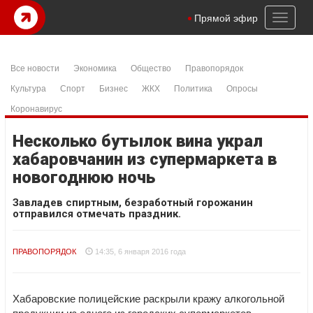
Toggl
Прямой эфир
naviga
Все новости
Экономика
Общество
Правопорядок
Культура
Спорт
Бизнес
ЖКХ
Политика
Опросы
Коронавирус
Несколько бутылок вина украл
хабаровчанин из супермаркета в
новогоднюю ночь
Завладев спиртным, безработный горожанин
отправился отмечать праздник.
ПРАВОПОРЯДОК
14:35, 6 января 2016 года
Хабаровские полицейские раскрыли кражу алкогольной
продукции из одного из городских супермаркетов,