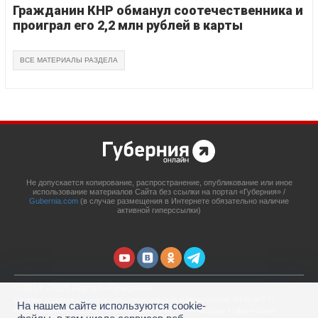
Гражданин КНР обманул соотечественника и
проиграл его 2,2 млн рублей в карты
ВСЕ МАТЕРИАЛЫ РАЗДЕЛА
Не допускается копирование, распространение, опубликование или иное
использование материалов Сайта без ссылки на портал «Губерния» /
Gubernia.com
(в случае размещения в Интернете обязательно наличие
активной гиперссылки)
© 2014 - 2026 Портал «Губерния»
Сетевое издание
Gubernia.com
, свидетельство о регистрации ЭЛ № ФС 77 –
На нашем сайте используются cookie-
67908 выдано 06.12.2016 Федеральной службой по надзору в сфере связи,