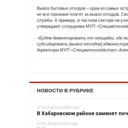
Вывоз бытовых отходов – одна из самых остр
не все горожане платят за вывоз отходов. С
службы. К примеру, в частном секторе на ули
утверждают сотрудники МУП «Спецавтохозяйс
«Будем демонтировать те площадки, где жи
субсидировать [вывоз отходов] администрац
директора МУП «Спецавтохозяйство» Алекс
НОВОСТИ В РУБРИКЕ
17:33, 6 августа 2026 года
В Хабаровском районе заменят поч
12:55, 29 июля 2026 года