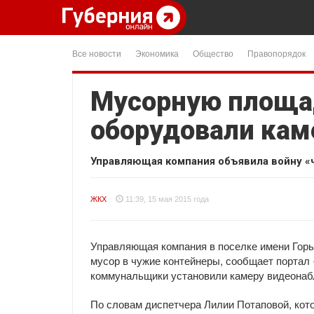
Все новости
Экономика
Общество
Правопорядок
Мусорную площад
оборудовали кам
Управляющая компания объявила войну «
ЖКХ
11:39, 15 мая 2015 года
Управляющая компания в поселке имени Горь
мусор в чужие контейнеры, сообщает портал
коммунальщики установили камеру видеонабл
По словам диспетчера Лилии Потаповой, кот