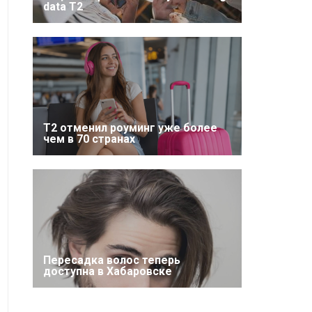
data T2
Т2 отменил роуминг уже более
чем в 70 странах
Пересадка волос теперь
доступна в Хабаровске