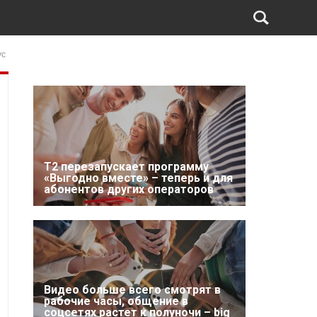
ус
Т2 перезапускает программу
«Выгодно вместе» – теперь и для
абонентов других операторов
Видео больше всего смотрят в
рабочие часы, общение в
соцсетях растет к полуночи – big