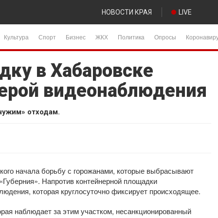
НОВОСТИ КРАЯ
LIVE
Культура
Спорт
Бизнес
ЖКХ
Политика
Опросы
Коронавир
ку в Хабаровске
ерой видеонаблюдения
чужим» отходам.
кого начала борьбу с горожанами, которые выбрасывают
 «Губерния». Напротив контейнерной площадки
юдения, которая круглосуточно фиксирует происходящее.
орая наблюдает за этим участком, несанкционированный