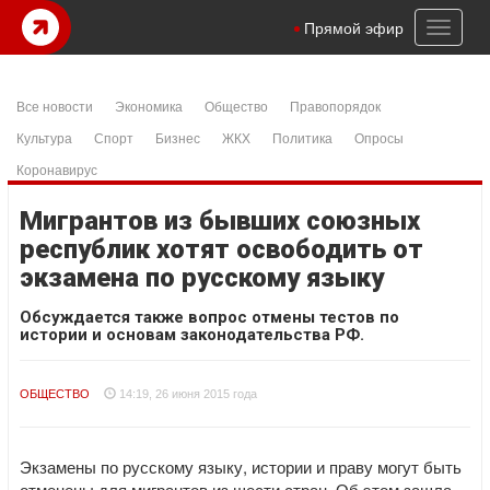
Toggl
Прямой эфир
naviga
Все новости
Экономика
Общество
Правопорядок
Культура
Спорт
Бизнес
ЖКХ
Политика
Опросы
Коронавирус
Мигрантов из бывших союзных
республик хотят освободить от
экзамена по русскому языку
Обсуждается также вопрос отмены тестов по
истории и основам законодательства РФ.
ОБЩЕСТВО
14:19, 26 июня 2015 года
Экзамены по русскому языку, истории и праву могут быть
отменены для мигрантов из шести стран. Об этом зашла