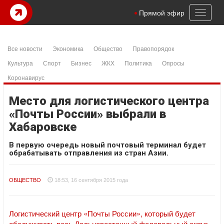
Toggl
Прямой эфир
naviga
Все новости
Экономика
Общество
Правопорядок
Культура
Спорт
Бизнес
ЖКХ
Политика
Опросы
Коронавирус
Место для логистического центра
«Почты России» выбрали в
Хабаровске
В первую очередь новый почтовый терминал будет
обрабатывать отправления из стран Азии.
ОБЩЕСТВО
18:53, 16 сентября 2015 года
Логистический центр «Почты России», который будет
обслуживать весь Дальневосточный федеральный округ
,