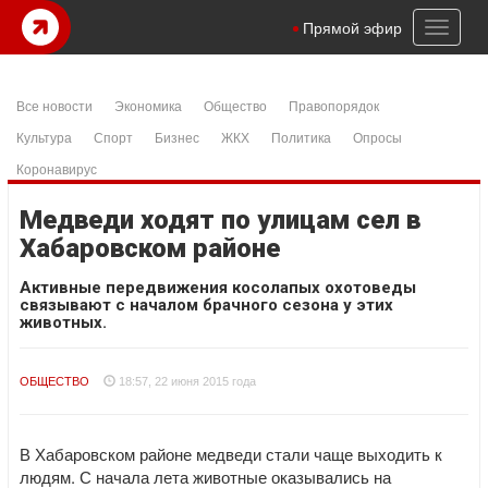
Toggl
Прямой эфир
naviga
Все новости
Экономика
Общество
Правопорядок
Культура
Спорт
Бизнес
ЖКХ
Политика
Опросы
Коронавирус
Медведи ходят по улицам сел в
Хабаровском районе
Активные передвижения косолапых охотоведы
связывают с началом брачного сезона у этих
животных.
ОБЩЕСТВО
18:57, 22 июня 2015 года
В Хабаровском районе медведи стали чаще выходить к
людям. С начала лета животные оказывались на