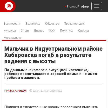
Toggl
Прямой эфир
naviga
Все новости
Экономика
Общество
Правопорядок
Культура
Спорт
Бизнес
ЖКХ
Политика
Опросы
Коронавирус
Мальчик в Индустриальном районе
Хабаровска погиб в результате
падения с высоты
По данным знакомого с ситуацией источника,
ребенок воспитывался в хорошей семье и не имел
проблем с законом.
ПРАВОПОРЯДОК
12:34, 13 мая 2015 года
Полиция и следственные органы продолжают выяснять