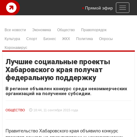
Toggl
Прямой эфир
naviga
Все новости
Экономика
Общество
Правопорядок
Культура
Спорт
Бизнес
ЖКХ
Политика
Опросы
Коронавирус
Лучшие социальные проекты
Хабаровского края получат
федеральную поддержку
В регионе объявлен конкурс среди некоммерческих
организаций на получение субсидии.
ОБЩЕСТВО
18:44, 11 сентября 2015 года
Правительство Хабаровского края объявило конкурс
проектов социально ориентированных некоммерческих